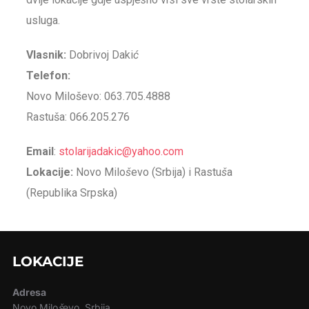
usluga.
Vlasnik:
Dobrivoj Daki
ć
Telefon:
Novo Miloševo: 063.705.4888
Rastuša: 066.205.276
Email
:
stolarijadakic@yahoo.com
Lokacije:
Novo Milo
š
evo (Srbija) i Rastu
š
a
(Republika Srpska)
LOKACIJE
Adresa
Novo Milo
š
evo, Srbija