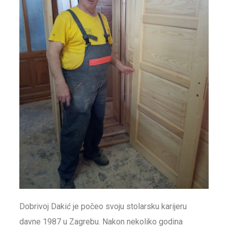
Dobrivoj Daki
ć
je počeo svoju stolarsku karijeru
davne 1987 u Zagrebu. Nakon nekoliko godina