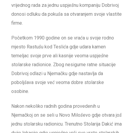
vrijednog rada za jednu uspje
š
nu kompaniju Dobrivoj
donosi odluku da poku
š
a sa otvaranjem svoje vlastite
firme.
Početkom 1990 godine on se vra
ć
a u svoje rodno
mjesto Rastu
š
u kod Tesli
ć
a gdje udara kamen
temeljac svoje prve ali kasnije veoma uspje
š
ne
stolarske radionice. Zbog nesigurne ratne situacije
Dobrivoj odlazi u Njemačku gdje nastavlja da
pobolj
š
ava svoje ve
ć
veoma dobre stolarske
osobine.
Nakon nekoliko radnih godina provedenih u
Njemačkoj on se seli u Novo Milo
š
evo gdje otvara jo
š
jednu stolarsku radionicu. Trenutno Stolarija Daki
ć
ima
dvije lokacije gdje uspje
š
no vr
š
i sve vrste stolarskih